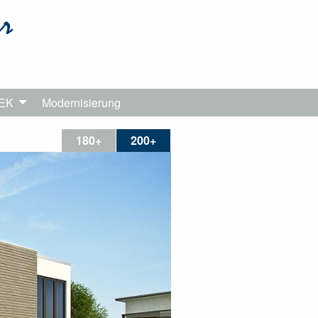
TEK
Modernisierung
180+
200+