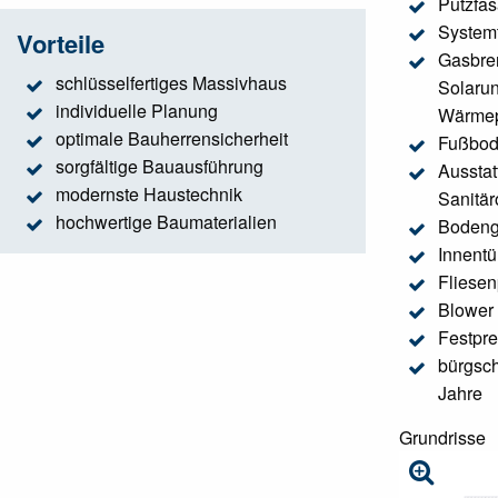
Putzfa
Systemt
Vorteile
Gasbre
schlüsselfertiges Massivhaus
Solarun
individuelle Planung
Wärme
optimale Bauherrensicherheit
Fußbod
sorgfältige Bauausführung
Ausstat
modernste Haustechnik
Sanitär
hochwertige Baumaterialien
Bodeng
Innentü
Fliesen
Blower 
Festpre
bürgsch
Jahre
Grundrisse