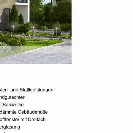
kten- und Statikleistungen
ndgutachten
e Bauweise
dämmte Gebäudehülle
offfenster mit Dreifach-
verglasung