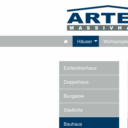
Häuser
Wohnprojek
Einfamilienhaus
Doppelhaus
Bungalow
Stadtvilla
Bauhaus