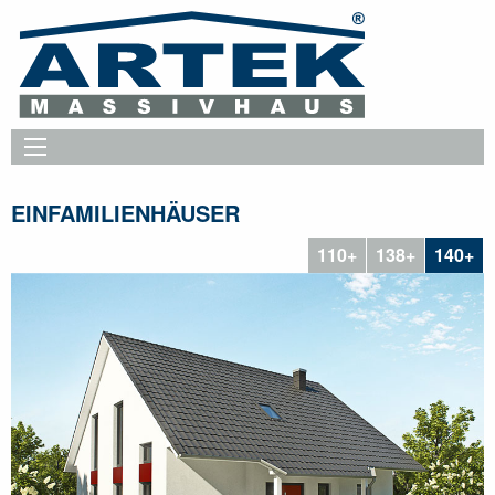
EINFAMILIENHÄUSER
110+
138+
140+